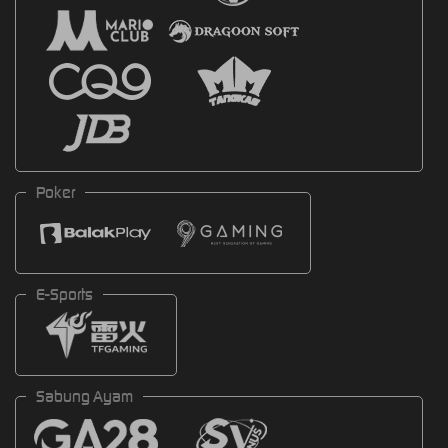
Poker
E-Sports
Sabung Ayam