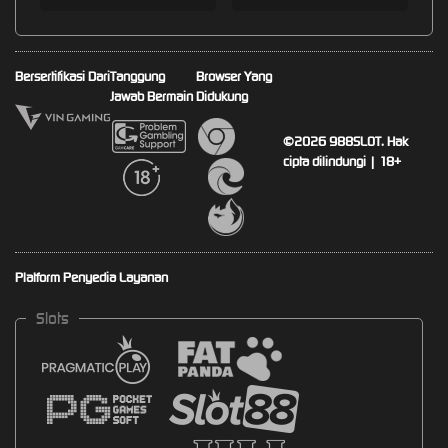
Bersertifikasi Dari
Tanggung
Browser Yang
Jawab Bermain
Didukung
©2026 988SLOT. Hak
cipta dilindungi | 18+
Platform Penyedia Layanan
Slots