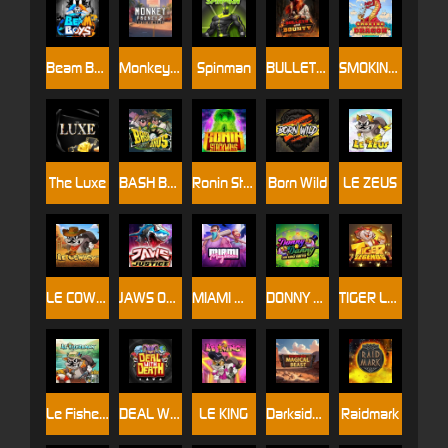
Beam Boys
Monkey Frenzy 2: Boss is Here!
Spinman
BULLETS AND BOUNTY
SMOKING DRAGON
The Luxe
BASH BROS
Ronin Stackways
Born Wild
LE ZEUS
LE COWBOY
JAWS OF JUSTICE
MIAMI MAYHEM
DONNY AND DANNY
TIGER LEGENDS
Le Fisherman
DEAL WITH DEATH
LE KING
Darkside Prairie: Magical Beast
Raidmark