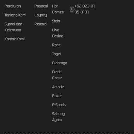
Peraturan
Promosi
Hot
+62 823-81
Games
85-8131
Tentang Kami
Loyalty
Slots
Syarat dan
Referral
Ketentuan
Live
Casino
Kontak Kami
Race
Togel
Olahraga
Crash
Game
Arcade
Poker
E-Sports
Sabung
Ayam