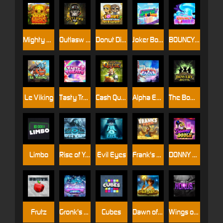
Mighty Masks
Outlasw Inc
Donut Division
Joker Bombs
BOUNCY BOMBS
Le Viking
Tasty Treats
Cash Quest
Alpha Eagle
The Bowery Boys
Limbo
Rise of Ymir
Evil Eyes
Frank's Farm
DONNY DOUGH
Frutz
Gronk's Gems
Cubes
Dawn of Kings
Wings of Horus