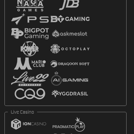
Live Casino