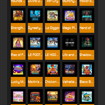
Hounds Of Hell
Divine Drop
RIP City
Munchy Milo
Power of 10
Strength Of Hercules
Dynasty of Death
Le Digger
Magic Piggy OG
Hand of Anubis
Rise of Fortuna
LE FOOTBALL FAN
LE HOOLIGAN
Life and Death
Shadow Treasure
Lucky Multifruit
Merlin's Mania
Chicken Man
Valhalla: Wild Winter
Blaze Buddies